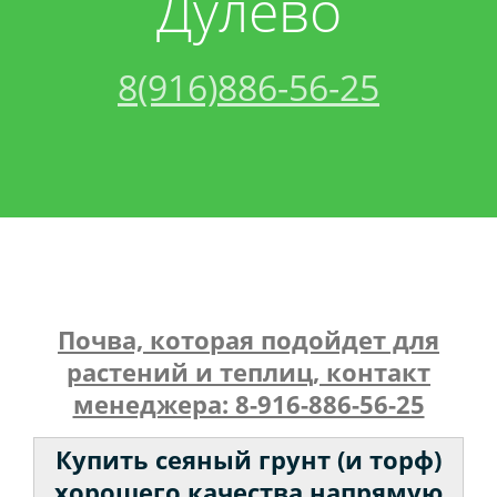
Дулево
Контакты
Песок
Аренда:
8(916)886-56-25
Вакансии
Щебень
Трактор
Грунт
Бой
Торф
Почва, которая подойдет для
Бетон
растений и теплиц, контакт
менеджера: 8-916-886-56-25
Чернозем
Купить сеяный грунт (и торф)
хорошего качества напрямую