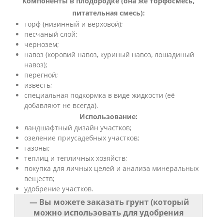
Компоненты в плодородке (она же торфосмесь,
питательная смесь):
торф (низинный и верховой);
песчаный слой;
чернозем;
навоз (коровий навоз, куриный навоз, лошадиный
навоз);
перегной;
известь;
специальная подкормка в виде жидкости (её
добавляют не всегда).
Использование:
ландшафтный дизайн участков;
озеление приусадебных участков;
газоны;
теплиц и тепличных хозяйств;
покупка для личных целей и анализа минеральных
веществ;
удобрение участков.
— Вы можете заказать грунт (который
можно использовать для удобрения