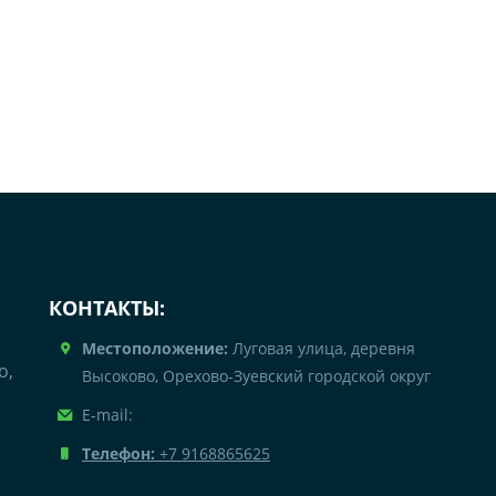
КОНТАКТЫ:
Местоположение:
Луговая улица, деревня
о,
Высоково, Орехово-Зуевский городской округ
E-mail:
Телефон:
+7 9168865625