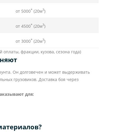
*
3
от 5000
(20м
)
*
3
от 4500
(20м
)
*
3
от 3000
(20м
)
 оплаты, фракции, кузова, сезона года)
еняют
унта. Он долговечен и может выдерживать
льных грузовиков. Доставка боя через
заказывают для:
материалов?