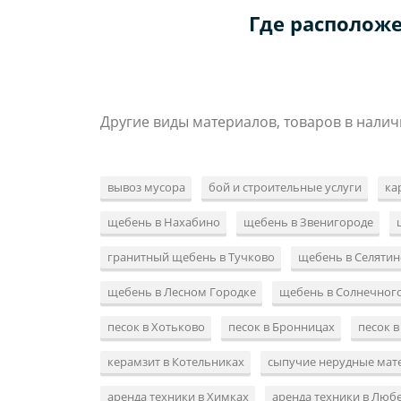
Где расположе
Другие виды материалов, товаров в налич
вывоз мусора
бой и строительные услуги
ка
щебень в Нахабино
щебень в Звенигороде
гранитный щебень в Тучково
щебень в Селятин
щебень в Лесном Городке
щебень в Солнечног
песок в Хотьково
песок в Бронницах
песок 
керамзит в Котельниках
сыпучие нерудные мат
аренда техники в Химках
аренда техники в Люб