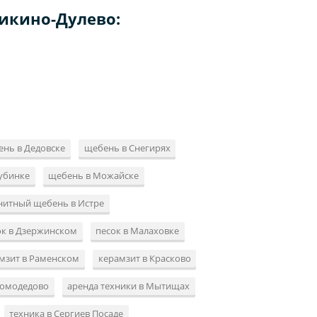
Ликино-Дулево:
нь в Дедовске
щебень в Снегирях
убинке
щебень в Можайске
нитный щебень в Истре
ок в Дзержинском
песок в Малаховке
мзит в Раменском
керамзит в Красково
Домодедово
аренда техники в Мытищах
техника в Сергиев Посаде