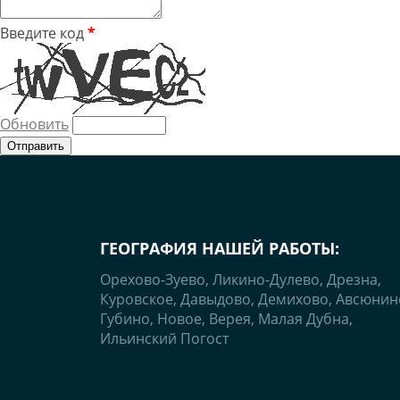
Введите код
*
Обновить
ГЕОГРАФИЯ НАШЕЙ РАБОТЫ:
Орехово-Зуево, Ликино-Дулево, Дрезна,
Куровское, Давыдово, Демихово, Авсюнин
Губино, Новое, Верея, Малая Дубна,
Ильинский Погост