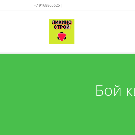
+7 9168865625 |
Бой к