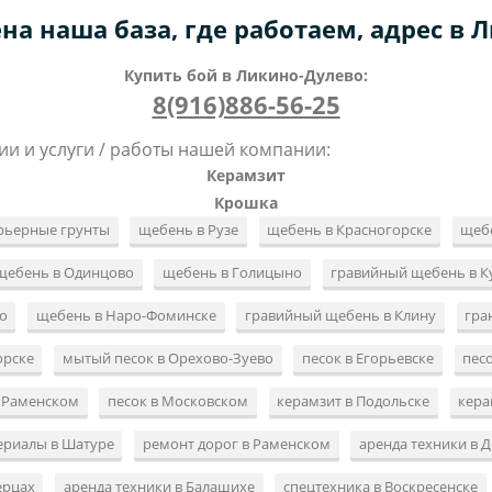
на наша база, где работаем, адрес в 
Купить бой в Ликино-Дулево:
8(916)886-56-25
ии и услуги / работы нашей компании:
Керамзит
Крошка
рьерные грунты
щебень в Рузе
щебень в Красногорске
щебе
щебень в Одинцово
щебень в Голицыно
гравийный щебень в К
о
щебень в Наро-Фоминске
гравийный щебень в Клину
гра
орске
мытый песок в Орехово-Зуево
песок в Егорьевске
пес
в Раменском
песок в Московском
керамзит в Подольске
кера
ериалы в Шатуре
ремонт дорог в Раменском
аренда техники в 
ерцах
аренда техники в Балашихе
спецтехника в Воскресенске